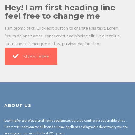
Hey! I am first heading line
feel free to change me
I am promo text. Click edit button to change this text. Lorem
ipsum dolor sit amet, consectetur adipiscing elit. Ut elit tellus,
luctus nec ullamcorper mattis, pulvinar dapibus leo.
SUBSCRIBE
ABOUT US
Looking for a professional home appliances service centre at reasonable price.
Contact Buashwan for all brands Home appliances diagnosis don’t worry we are
serving our services for last 22+ years.