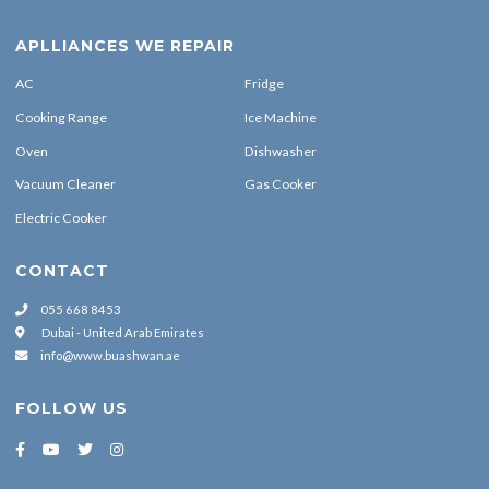
APLLIANCES WE REPAIR
AC
Fridge
Cooking Range
Ice Machine
Oven
Dishwasher
Vacuum Cleaner
Gas Cooker
Electric Cooker
CONTACT
055 668 8453
Dubai - United Arab Emirates
info@www.buashwan.ae
FOLLOW US