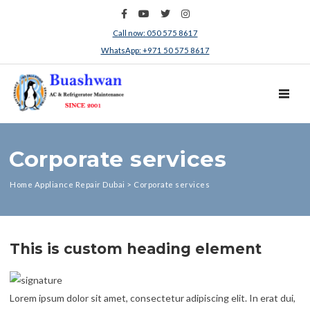
Call now: 050 575 8617
WhatsApp: +971 50 575 8617
TOGGL
Corporate services
Home Appliance Repair Dubai
>
Corporate services
This is custom heading element
Lorem ipsum dolor sit amet, consectetur adipiscing elit. In erat dui,